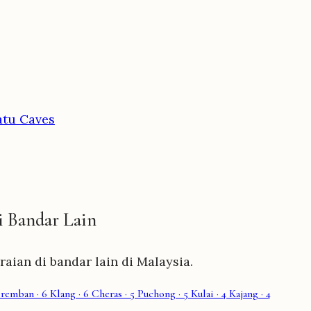
atu Caves
i Bandar Lain
ian di bandar lain di Malaysia.
eremban
· 6
Klang
· 6
Cheras
· 5
Puchong
· 5
Kulai
· 4
Kajang
· 4