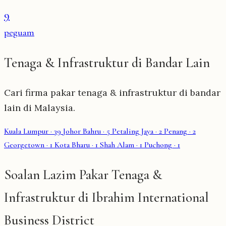
9
peguam
Tenaga & Infrastruktur di Bandar Lain
Cari firma pakar tenaga & infrastruktur di bandar
lain di Malaysia.
Kuala Lumpur
· 39
Johor Bahru
· 5
Petaling Jaya
· 2
Penang
· 2
Georgetown
· 1
Kota Bharu
· 1
Shah Alam
· 1
Puchong
· 1
Soalan Lazim Pakar Tenaga &
Infrastruktur di Ibrahim International
Business District