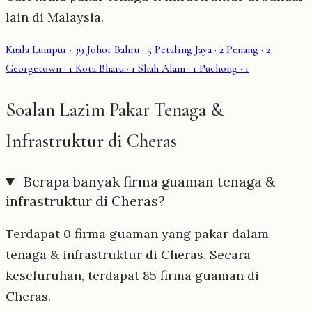
lain di Malaysia.
Kuala Lumpur
· 39
Johor Bahru
· 5
Petaling Jaya
· 2
Penang
· 2
Georgetown
· 1
Kota Bharu
· 1
Shah Alam
· 1
Puchong
· 1
Soalan Lazim Pakar Tenaga &
Infrastruktur di Cheras
Berapa banyak firma guaman tenaga &
infrastruktur di Cheras?
Terdapat 0 firma guaman yang pakar dalam
tenaga & infrastruktur di Cheras. Secara
keseluruhan, terdapat 85 firma guaman di
Cheras.