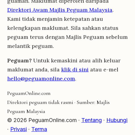
guaman. Maklumat diperoleh daripada
Direktori Awam Majlis Peguam Malaysia
.
Kami tidak menjamin ketepatan atau
kelengkapan maklumat. Sila sahkan status
peguam terus dengan Majlis Peguam sebelum
melantik peguam.
Peguam?
Untuk kemaskini atau alih keluar
maklumat anda, sila
klik di sini
atau e-mel
hello@peguamonline.com
.
Peguam
Online
.com
Direktori peguam tidak rasmi · Sumber: Majlis
Peguam Malaysia
© 2026 PeguamOnline.com ·
Tentang
·
Hubungi
·
Privasi
·
Terma