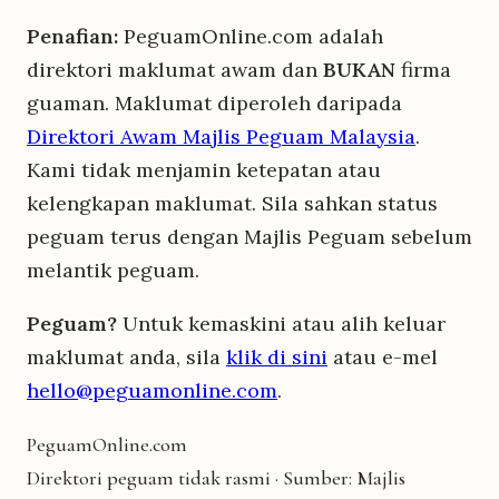
Penafian:
PeguamOnline.com adalah
direktori maklumat awam dan
BUKAN
firma
guaman. Maklumat diperoleh daripada
Direktori Awam Majlis Peguam Malaysia
.
Kami tidak menjamin ketepatan atau
kelengkapan maklumat. Sila sahkan status
peguam terus dengan Majlis Peguam sebelum
melantik peguam.
Peguam?
Untuk kemaskini atau alih keluar
maklumat anda, sila
klik di sini
atau e-mel
hello@peguamonline.com
.
Peguam
Online
.com
Direktori peguam tidak rasmi · Sumber: Majlis