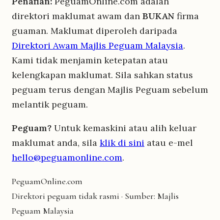
Penafian:
PeguamOnline.com adalah
direktori maklumat awam dan
BUKAN
firma
guaman. Maklumat diperoleh daripada
Direktori Awam Majlis Peguam Malaysia
.
Kami tidak menjamin ketepatan atau
kelengkapan maklumat. Sila sahkan status
peguam terus dengan Majlis Peguam sebelum
melantik peguam.
Peguam?
Untuk kemaskini atau alih keluar
maklumat anda, sila
klik di sini
atau e-mel
hello@peguamonline.com
.
Peguam
Online
.com
Direktori peguam tidak rasmi · Sumber: Majlis
Peguam Malaysia