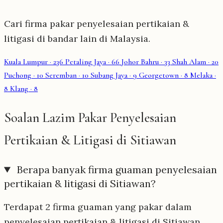
Cari firma pakar penyelesaian pertikaian &
litigasi di bandar lain di Malaysia.
Kuala Lumpur
· 236
Petaling Jaya
· 66
Johor Bahru
· 33
Shah Alam
· 20
Puchong
· 10
Seremban
· 10
Subang Jaya
· 9
Georgetown
· 8
Melaka
·
8
Klang
· 8
Soalan Lazim Pakar Penyelesaian
Pertikaian & Litigasi di Sitiawan
Berapa banyak firma guaman penyelesaian
pertikaian & litigasi di Sitiawan?
Terdapat 2 firma guaman yang pakar dalam
penyelesaian pertikaian & litigasi di Sitiawan.