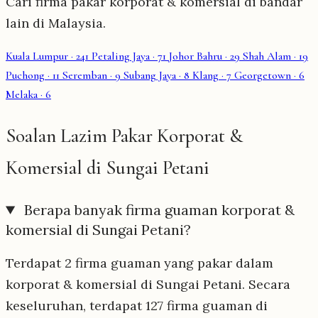
Cari firma pakar korporat & komersial di bandar
lain di Malaysia.
Kuala Lumpur
· 241
Petaling Jaya
· 71
Johor Bahru
· 29
Shah Alam
· 19
Puchong
· 11
Seremban
· 9
Subang Jaya
· 8
Klang
· 7
Georgetown
· 6
Melaka
· 6
Soalan Lazim Pakar Korporat &
Komersial di Sungai Petani
Berapa banyak firma guaman korporat &
komersial di Sungai Petani?
Terdapat 2 firma guaman yang pakar dalam
korporat & komersial di Sungai Petani. Secara
keseluruhan, terdapat 127 firma guaman di