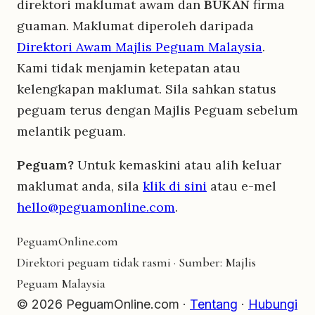
direktori maklumat awam dan
BUKAN
firma
guaman. Maklumat diperoleh daripada
Direktori Awam Majlis Peguam Malaysia
.
Kami tidak menjamin ketepatan atau
kelengkapan maklumat. Sila sahkan status
peguam terus dengan Majlis Peguam sebelum
melantik peguam.
Peguam?
Untuk kemaskini atau alih keluar
maklumat anda, sila
klik di sini
atau e-mel
hello@peguamonline.com
.
Peguam
Online
.com
Direktori peguam tidak rasmi · Sumber: Majlis
Peguam Malaysia
© 2026 PeguamOnline.com ·
Tentang
·
Hubungi