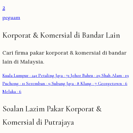
2
peguam
Korporat & Komersial di Bandar Lain
Cari firma pakar korporat & komersial di bandar
lain di Malaysia.
Kuala Lumpur
· 241
Petaling Jaya
· 71
Johor Bahru
· 29
Shah Alam
· 19
Puchong
· 11
Seremban
· 9
Subang Jaya
· 8
Klang
· 7
Georgetown
· 6
Melaka
· 6
Soalan Lazim Pakar Korporat &
Komersial di Putrajaya