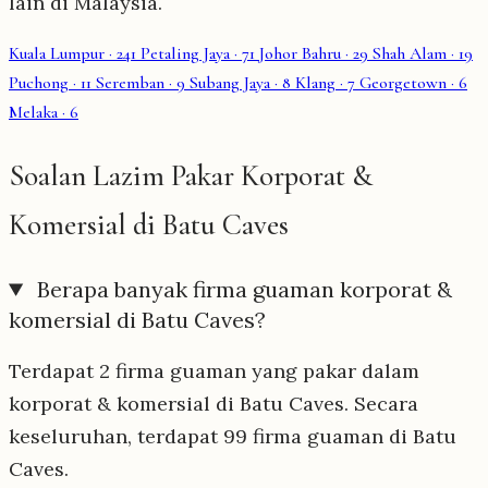
lain di Malaysia.
Kuala Lumpur
· 241
Petaling Jaya
· 71
Johor Bahru
· 29
Shah Alam
· 19
Puchong
· 11
Seremban
· 9
Subang Jaya
· 8
Klang
· 7
Georgetown
· 6
Melaka
· 6
Soalan Lazim Pakar Korporat &
Komersial di Batu Caves
Berapa banyak firma guaman korporat &
komersial di Batu Caves?
Terdapat 2 firma guaman yang pakar dalam
korporat & komersial di Batu Caves. Secara
keseluruhan, terdapat 99 firma guaman di Batu
Caves.